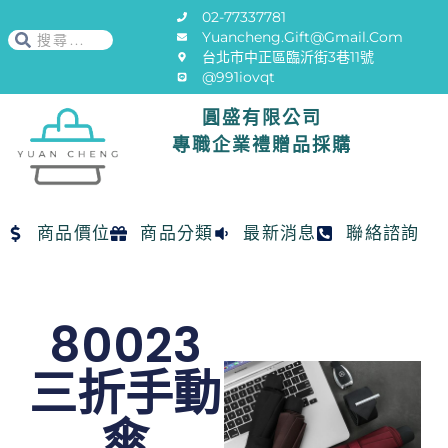
02-77337781
Yuancheng.gift@gmail.com
台北市中正區臨沂街3巷11號
@991iovqt
圓盛有限公司
專職企業禮贈品採購
商品價位
商品分類
最新消息
聯絡諮詢
80023
三折手動
傘