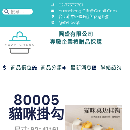
02-77337781
Yuancheng.gift@gmail.com
台北市中正區臨沂街3巷11號
@991iovqt
圓盛有限公司
專職企業禮贈品採購
商品價位
商品分類
最新消息
聯絡諮詢
80005
貓咪掛勾
尺寸: 92*41*61