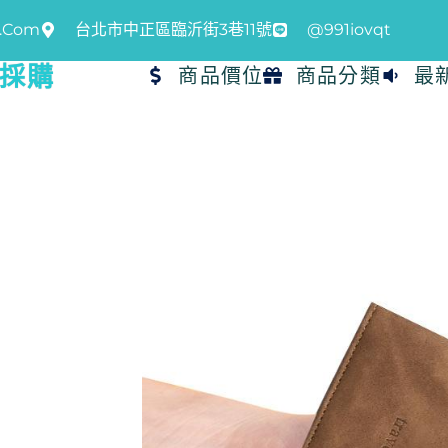
l.com
台北市中正區臨沂街3巷11號
@991iovqt
品採購
商品價位
商品分類
最