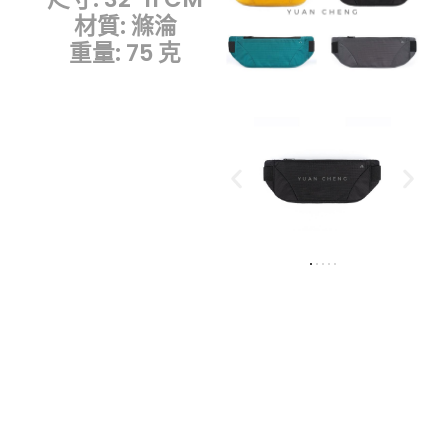
材質: 滌淪
重量: 75 克