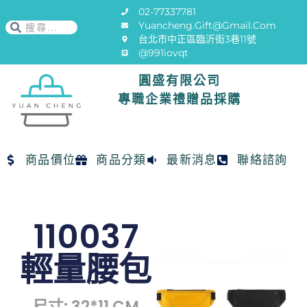
02-77337781
Yuancheng.gift@gmail.com
台北市中正區臨沂街3巷11號
@991iovqt
圓盛有限公司
專職企業禮贈品採購
商品價位
商品分類
最新消息
聯絡諮詢
110037
輕量腰包
尺寸: 32*11 CM