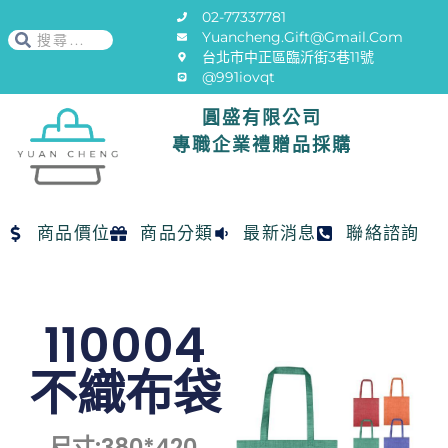
02-77337781
Yuancheng.gift@gmail.com
台北市中正區臨沂街3巷11號
@991iovqt
圓盛有限公司
專職企業禮贈品採購
商品價位
商品分類
最新消息
聯絡諮詢
110004
不織布袋
尺寸:380*420