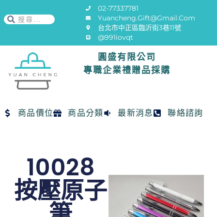
02-77337781
Yuancheng.gift@gmail.com
台北市中正區臨沂街3巷11號
@991iovqt
圓盛有限公司
專職企業禮贈品採購
商品價位
商品分類
最新消息
聯絡諮詢
10028
按壓原子
筆