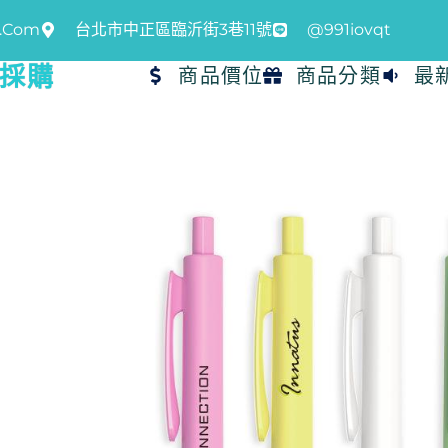
l.com
台北市中正區臨沂街3巷11號
@991iovqt
品採購
商品價位
商品分類
最