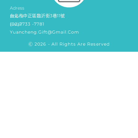
Adress
台北市中正區臨沂街3巷11號
Phone
(02)7733 -7781
Email
Yuancheng.gift@gmail.com
Ⓒ 2026 - All Rights Are Reserved