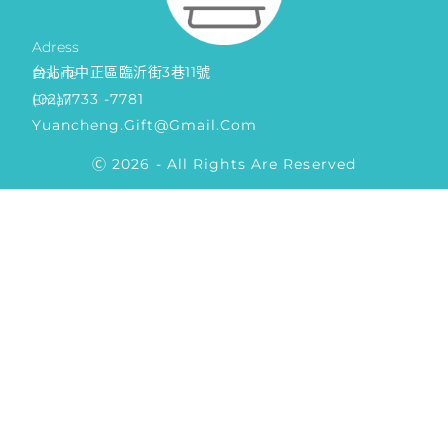
Adress
台北市中正區臨沂街3巷11號
Phone
(02)7733 -7781
Email
Yuancheng.gift@gmail.com
Ⓒ 2026 - All Rights Are Reserved