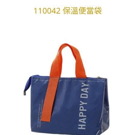
110042 保溫便當袋