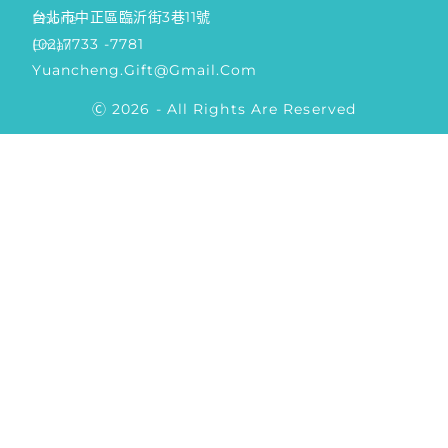
台北市中正區臨沂街3巷11號
Phone
(02)7733 -7781
Email
Yuancheng.gift@gmail.com
Ⓒ 2026 - All Rights Are Reserved