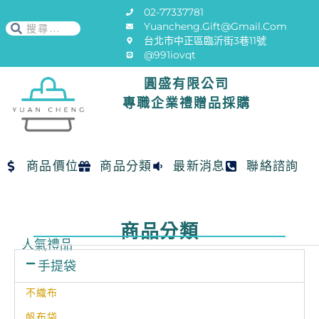
02-77337781
Yuancheng.gift@gmail.com
台北市中正區臨沂街3巷11號
@991iovqt
圓盛有限公司
專職企業禮贈品採購
商品價位
商品分類
最新消息
聯絡諮詢
商品分類
人氣禮品
手提袋
不織布
帆布袋