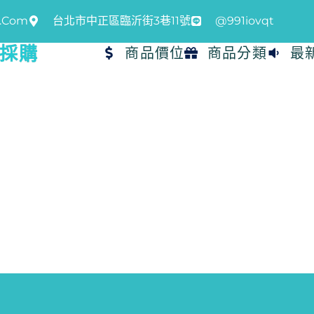
l.com
台北市中正區臨沂街3巷11號
@991iovqt
品採購
商品價位
商品分類
最